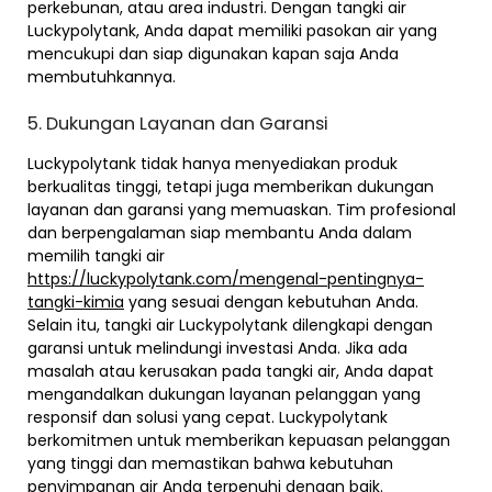
perkebunan, atau area industri. Dengan tangki air
Luckypolytank, Anda dapat memiliki pasokan air yang
mencukupi dan siap digunakan kapan saja Anda
membutuhkannya.
5. Dukungan Layanan dan Garansi
Luckypolytank tidak hanya menyediakan produk
berkualitas tinggi, tetapi juga memberikan dukungan
layanan dan garansi yang memuaskan. Tim profesional
dan berpengalaman siap membantu Anda dalam
memilih tangki air
https://luckypolytank.com/mengenal-pentingnya-
tangki-kimia
yang sesuai dengan kebutuhan Anda.
Selain itu, tangki air Luckypolytank dilengkapi dengan
garansi untuk melindungi investasi Anda. Jika ada
masalah atau kerusakan pada tangki air, Anda dapat
mengandalkan dukungan layanan pelanggan yang
responsif dan solusi yang cepat. Luckypolytank
berkomitmen untuk memberikan kepuasan pelanggan
yang tinggi dan memastikan bahwa kebutuhan
penyimpanan air Anda terpenuhi dengan baik.