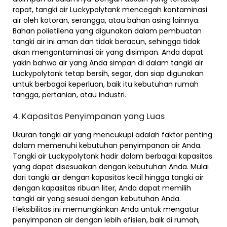
rapat, tangki air Luckypolytank mencegah kontaminasi
air oleh kotoran, serangga, atau bahan asing lainnya.
Bahan polietilena yang digunakan dalam pembuatan
tangki air ini aman dan tidak beracun, sehingga tidak
akan mengontaminasi air yang disimpan. Anda dapat
yakin bahwa air yang Anda simpan di dalam tangki air
Luckypolytank tetap bersih, segar, dan siap digunakan
untuk berbagai keperluan, baik itu kebutuhan rumah
tangga, pertanian, atau industri.
4. Kapasitas Penyimpanan yang Luas
Ukuran tangki air yang mencukupi adalah faktor penting
dalam memenuhi kebutuhan penyimpanan air Anda.
Tangki air Luckypolytank hadir dalam berbagai kapasitas
yang dapat disesuaikan dengan kebutuhan Anda. Mulai
dari tangki air dengan kapasitas kecil hingga tangki air
dengan kapasitas ribuan liter, Anda dapat memilih
tangki air yang sesuai dengan kebutuhan Anda.
Fleksibilitas ini memungkinkan Anda untuk mengatur
penyimpanan air dengan lebih efisien, baik di rumah,