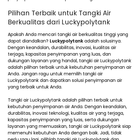
Pilihan Terbaik untuk Tangki Air
Berkualitas dari Luckypolytank
Apakah Anda mencari tangki air berkualitas tinggi yang
dapat diandalkan?
Luckypolytank
adalah solusinya.
Dengan keandalan, durabilitas, inovasi, kualitas air
terjaga, kapasitas penyimpanan yang luas, dan
dukungan layanan yang handal, tangki air Luckypolytank
adalah pilihan terbaik untuk kebutuhan penyimpanan air
Anda. Jangan ragu untuk memilih tangki air
Luckypolytank dan dapatkan solusi penyimpanan air
yang terbaik untuk Anda.
Tangki air Luckypolytank adalah pilihan terbaik untuk
kebutuhan penyimpanan air Anda. Dengan keandalan,
durabilitas, inovasi teknologi, kualitas air yang terjaga,
kapasitas penyimpanan yang luas, serta dukungan
layanan yang memuaskan, tangki air Luckypolytank siap
memenuhi kebutuhan Anda dengan baik. Jadi, tidak
perlu ragu lagi, pilihlah tangki air Luckypolytank dan