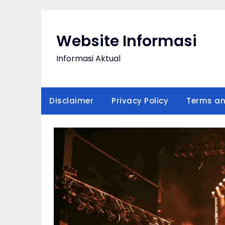
Skip
to
content
Website Informasi
Informasi Aktual
Disclaimer
Privacy Policy
Terms an