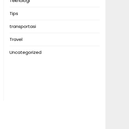
Teknologi
Tips
transportasi
Travel
Uncategorized
Anoboy
Anichin
Motorbalap.id
Okekios