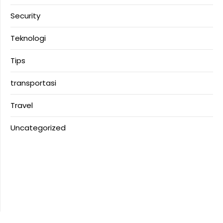
Security
Teknologi
Tips
transportasi
Travel
Uncategorized
Anoboy
Anichin
Motorbalap.id
Okekios