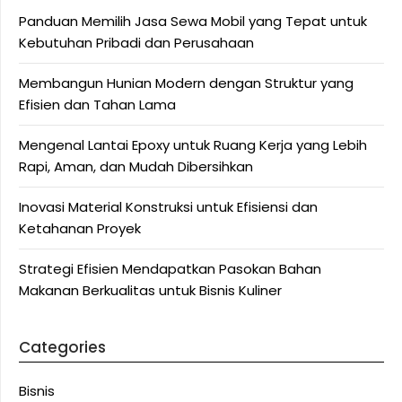
Panduan Memilih Jasa Sewa Mobil yang Tepat untuk
Kebutuhan Pribadi dan Perusahaan
Membangun Hunian Modern dengan Struktur yang
Efisien dan Tahan Lama
Mengenal Lantai Epoxy untuk Ruang Kerja yang Lebih
Rapi, Aman, dan Mudah Dibersihkan
Inovasi Material Konstruksi untuk Efisiensi dan
Ketahanan Proyek
Strategi Efisien Mendapatkan Pasokan Bahan
Makanan Berkualitas untuk Bisnis Kuliner
Categories
Bisnis