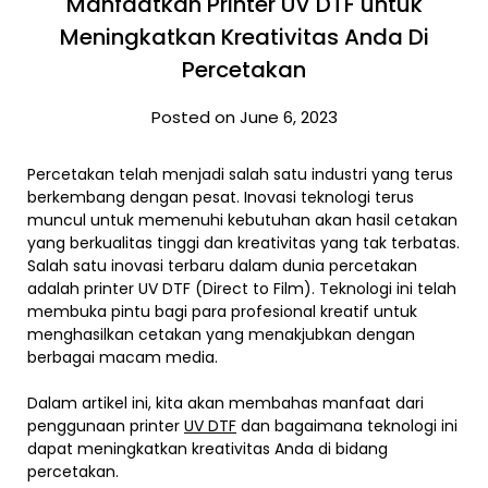
Manfaatkan Printer UV DTF untuk
Meningkatkan Kreativitas Anda Di
Percetakan
Posted on June 6, 2023
Percetakan telah menjadi salah satu industri yang terus
berkembang dengan pesat. Inovasi teknologi terus
muncul untuk memenuhi kebutuhan akan hasil cetakan
yang berkualitas tinggi dan kreativitas yang tak terbatas.
Salah satu inovasi terbaru dalam dunia percetakan
adalah printer UV DTF (Direct to Film). Teknologi ini telah
membuka pintu bagi para profesional kreatif untuk
menghasilkan cetakan yang menakjubkan dengan
berbagai macam media.
Dalam artikel ini, kita akan membahas manfaat dari
penggunaan printer
UV DTF
dan bagaimana teknologi ini
dapat meningkatkan kreativitas Anda di bidang
percetakan.