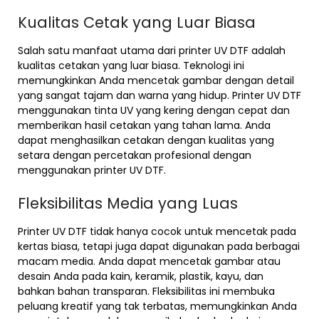
Kualitas Cetak yang Luar Biasa
Salah satu manfaat utama dari printer UV DTF adalah
kualitas cetakan yang luar biasa. Teknologi ini
memungkinkan Anda mencetak gambar dengan detail
yang sangat tajam dan warna yang hidup. Printer UV DTF
menggunakan tinta UV yang kering dengan cepat dan
memberikan hasil cetakan yang tahan lama. Anda
dapat menghasilkan cetakan dengan kualitas yang
setara dengan percetakan profesional dengan
menggunakan printer UV DTF.
Fleksibilitas Media yang Luas
Printer UV DTF tidak hanya cocok untuk mencetak pada
kertas biasa, tetapi juga dapat digunakan pada berbagai
macam media. Anda dapat mencetak gambar atau
desain Anda pada kain, keramik, plastik, kayu, dan
bahkan bahan transparan. Fleksibilitas ini membuka
peluang kreatif yang tak terbatas, memungkinkan Anda