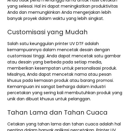
yang selesai. Hal ini dapat meningkatkan produktivitas
Anda dan memungkinkan Anda mengerjakan lebih
banyak proyek dalam waktu yang lebih singkat.
Customisasi yang Mudah
Salah satu keunggulan printer UV DTF adalah
kemampuannya dalam mencetak desain dengan
customisasi tinggi. Anda dapat mencetak satu gambar
atau desain yang berbeda pada setiap media,
memberikan kesempatan untuk personalisasi produk.
Misalnya, Anda dapat mencetak nama atau pesan
khusus pada kemasan produk atau barang promosi.
Kemampuan ini sangat berharga dalam industri
percetakan yang sering kali membutuhkan produk yang
unik dan dibuat khusus untuk pelanggan.
Tahan Lama dan Tahan Cuaca
Cetakan yang tahan lama dan tahan cuaca adalah hal
penting dalam banyak aplikasi percetakan. Printer UV