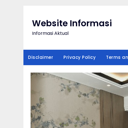
Skip
to
content
Website Informasi
Informasi Aktual
Disclaimer
Privacy Policy
Terms an