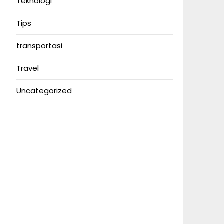
Teknologi
Tips
transportasi
Travel
Uncategorized
Anoboy
Anichin
Motorbalap.id
Okekios