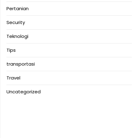
Pertanian
Security
Teknologi
Tips
transportasi
Travel
Uncategorized
Anoboy
Anichin
Motorbalap.id
Okekios