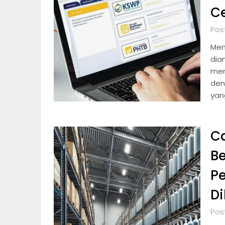
C
Pos
Mem
dia
mer
den
yan
C
Be
P
D
Pos