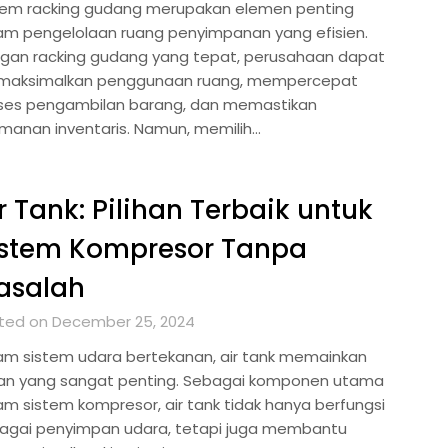
tem racking gudang merupakan elemen penting
am pengelolaan ruang penyimpanan yang efisien.
gan racking gudang yang tepat, perusahaan dapat
aksimalkan penggunaan ruang, mempercepat
ses pengambilan barang, dan memastikan
manan inventaris. Namun, memilih…
r Tank: Pilihan Terbaik untuk
istem Kompresor Tanpa
asalah
ted on December 25, 2024
am sistem udara bertekanan, air tank memainkan
an yang sangat penting. Sebagai komponen utama
am sistem kompresor, air tank tidak hanya berfungsi
agai penyimpan udara, tetapi juga membantu