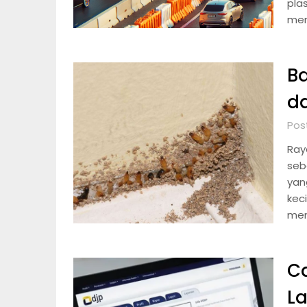
plas
men
B
da
Pos
Ray
seb
yan
kec
men
C
La