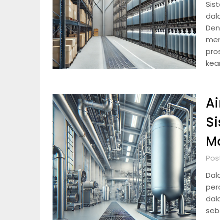
Sis
dal
Den
mem
pro
kea
Ai
S
M
Pos
Dal
per
dal
seb