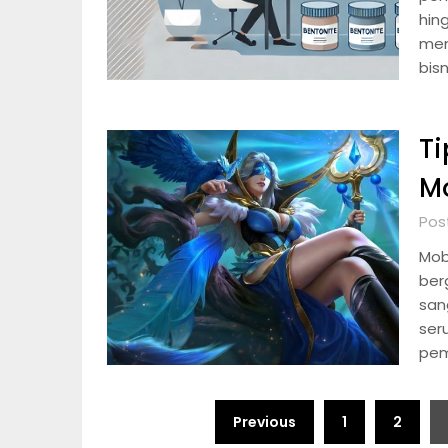
hin
men
bisn
Ti
Mo
Pos
Mob
ber
san
ser
pem
Posts
Previous
1
2
pagination