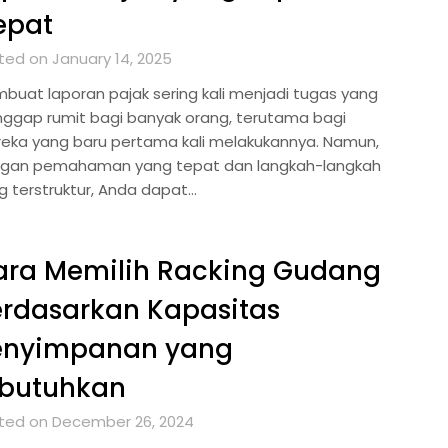
epat
ted on January 14, 2025
buat laporan pajak sering kali menjadi tugas yang
nggap rumit bagi banyak orang, terutama bagi
eka yang baru pertama kali melakukannya. Namun,
gan pemahaman yang tepat dan langkah-langkah
g terstruktur, Anda dapat…
ara Memilih Racking Gudang
rdasarkan Kapasitas
enyimpanan yang
ibutuhkan
ted on December 26, 2024