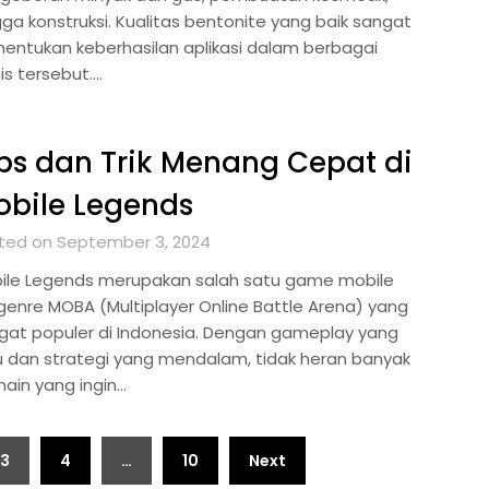
gga konstruksi. Kualitas bentonite yang baik sangat
entukan keberhasilan aplikasi dalam berbagai
is tersebut….
ps dan Trik Menang Cepat di
bile Legends
ted on September 3, 2024
ile Legends merupakan salah satu game mobile
genre MOBA (Multiplayer Online Battle Arena) yang
gat populer di Indonesia. Dengan gameplay yang
u dan strategi yang mendalam, tidak heran banyak
ain yang ingin…
3
4
…
10
Next