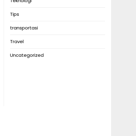
Teknologi
Tips
transportasi
Travel
Uncategorized
Anoboy
Anichin
Motorbalap.id
Okekios