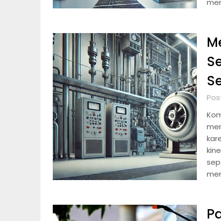
men
M
Se
Se
Pos
Kom
men
kar
kin
sep
men
P