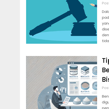
Pos
Dal
pad
yan
dis
den
tid
Ti
Be
Bi
Pos
Ben
dig
pen