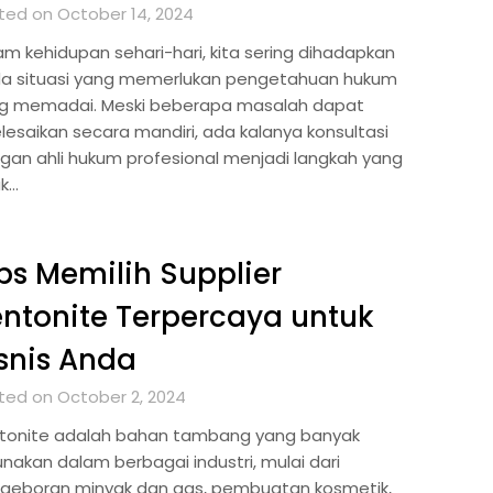
ted on October 14, 2024
am kehidupan sehari-hari, kita sering dihadapkan
a situasi yang memerlukan pengetahuan hukum
g memadai. Meski beberapa masalah dapat
elesaikan secara mandiri, ada kalanya konsultasi
gan ahli hukum profesional menjadi langkah yang
ak…
ps Memilih Supplier
ntonite Terpercaya untuk
snis Anda
ted on October 2, 2024
tonite adalah bahan tambang yang banyak
unakan dalam berbagai industri, mulai dari
geboran minyak dan gas, pembuatan kosmetik,