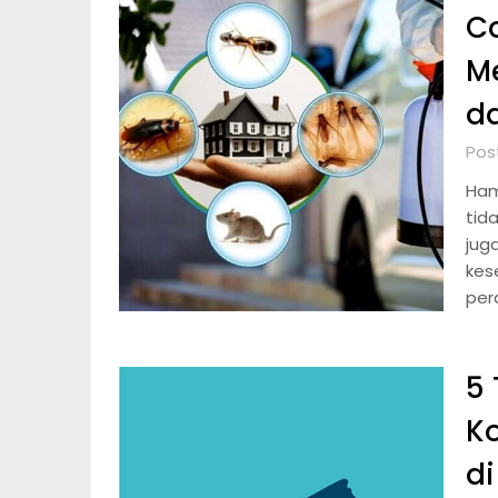
C
M
d
Pos
Ham
tid
jug
kes
per
5
Ko
di